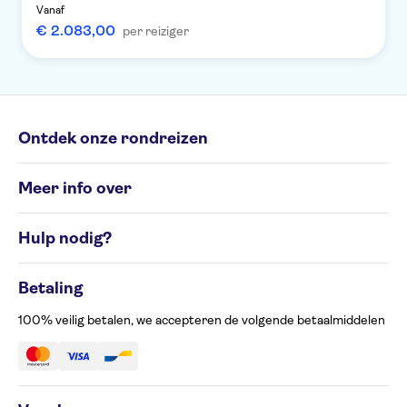
Vanaf
€ 2.083,00
per reiziger
Ontdek onze rondreizen
Individuele rondreizen
Meer info over
Groepsrondreizen
Rondreisbestemmingen
Algemene Voorwaarden
Hulp nodig?
Cookiesbeleid
Privacyverklaring
Contacteer ons op 02 586 24 63
Beheer uw cookievoorkeuren
Betaling
Klachtenformulier
Toegankelijkheid
100% veilig betalen, we accepteren de volgende betaalmiddelen