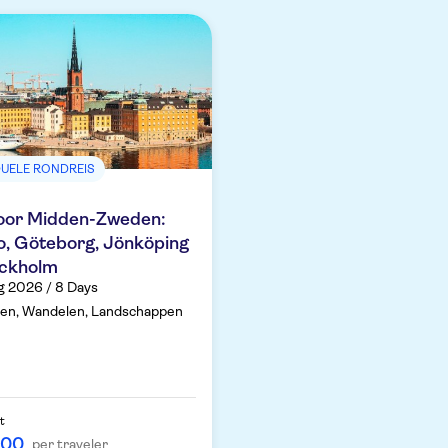
DUELE RONDREIS
door Midden-Zweden:
, Göteborg, Jönköping
ockholm
g 2026 / 8 Days
ven, Wandelen, Landschappen
t
,00
per traveler