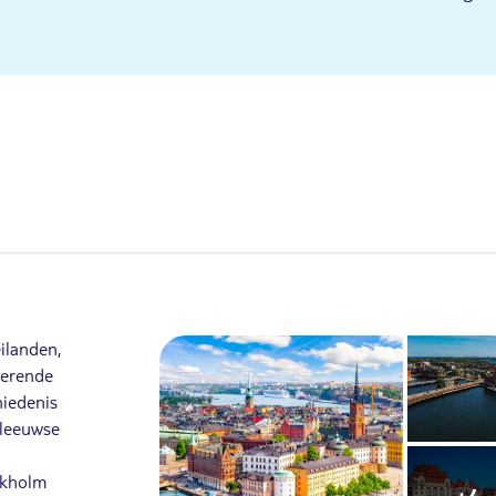
ilanden,
terende
iedenis
eleeuwse
ockholm