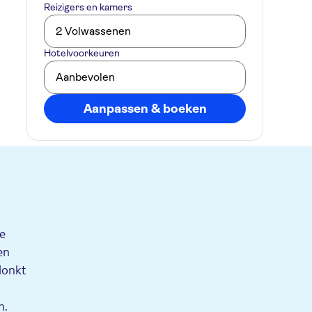
Reizigers en kamers
2 Volwassenen
Hotelvoorkeuren
Aanbevolen
Aanpassen & boeken
ie
en
lonkt
n.