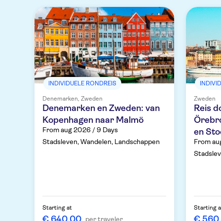
INDIVIDUELE RONDREIS
INDIVI
Denemarken, Zweden
Zweden
Denemarken en Zweden: van
Reis 
Kopenhagen naar Malmö
Örebro
From aug 2026 / 9 Days
en St
Stadsleven, Wandelen, Landschappen
From au
Stadsle
Starting at
Starting a
€ 640,00
€ 560
per traveler