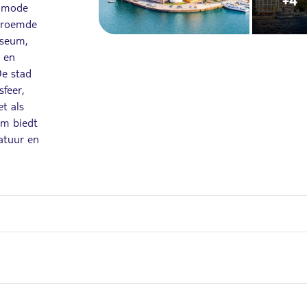
+4
, mode
beroemde
seum,
s en
De stad
sfeer,
et als
lm biedt
natuur en