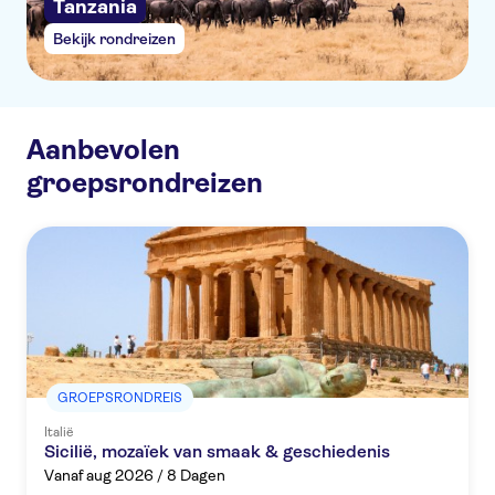
Tanzania
Bekijk rondreizen
Aanbevolen
Bekijk 
groepsrondreizen
GROEPSRONDREIS
Italië
Sicilië, mozaïek van smaak & geschiedenis
Vanaf aug 2026 / 8 Dagen