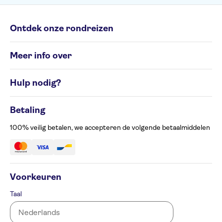
Ontdek onze rondreizen
Individuele rondreizen
Meer info over
Groepsrondreizen
Rondreisbestemmingen
Algemene Voorwaarden
Hulp nodig?
Cookiesbeleid
Privacyverklaring
Contacteer ons op 02 586 24 63
Beheer uw cookievoorkeuren
Betaling
Klachtenformulier
Toegankelijkheid
100% veilig betalen, we accepteren de volgende betaalmiddelen
Voorkeuren
Taal