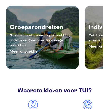
Groepsrondreizen
Indivi
Ga samen met anderen op ontdekking,
Ontdek een l
onder leiding van onze deskundige
en in het gez
reisleiders.
Meer ontd
Meer ontdekken
Waarom kiezen voor TUI?