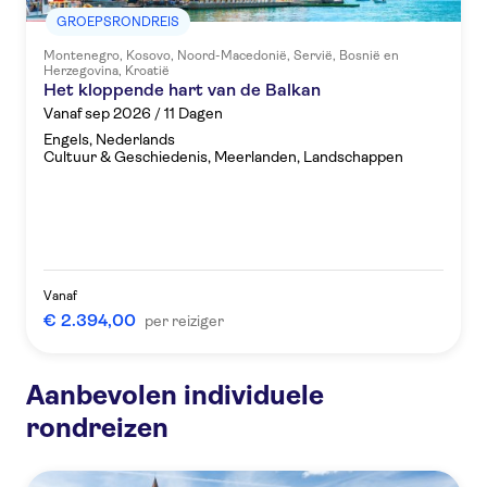
GROEPSRONDREIS
Montenegro, Kosovo, Noord-Macedonië, Servië, Bosnië en
Herzegovina, Kroatië
Het kloppende hart van de Balkan
Vanaf sep 2026 / 11 Dagen
Engels, Nederlands
Cultuur & Geschiedenis, Meerlanden, Landschappen
Vanaf
€ 2.394,00
per reiziger
Aanbevolen individuele
Bekijk a
rondreizen