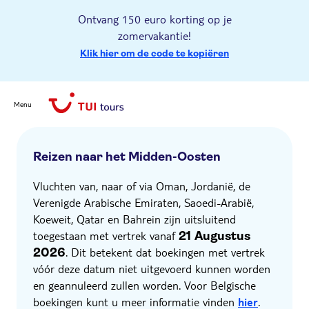
Ontvang 150 euro korting op je
zomervakantie!
Klik hier om de code te kopiëren
Menu
Reizen naar het Midden-Oosten
Vluchten van, naar of via Oman, Jordanië, de
Verenigde Arabische Emiraten, Saoedi-Arabië,
Koeweit, Qatar en Bahrein zijn uitsluitend
toegestaan met vertrek vanaf
21
Augustus
. Dit betekent dat boekingen met vertrek
2026
vóór deze datum niet uitgevoerd kunnen worden
en geannuleerd zullen worden. Voor Belgische
boekingen kunt u meer informatie vinden
hier
.