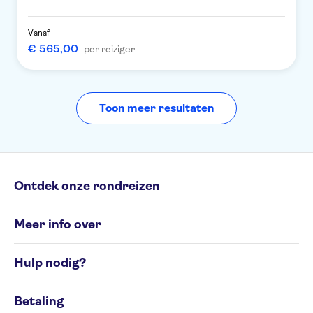
Vanaf
€ 565,00
per reiziger
Toon meer resultaten
Ontdek onze rondreizen
Individuele rondreizen
Meer info over
Groepsrondreizen
Rondreisbestemmingen
Algemene Voorwaarden
Hulp nodig?
Cookiesbeleid
Privacyverklaring
Contacteer ons op 02 586 24 63
Beheer uw cookievoorkeuren
Betaling
Klachtenformulier
Toegankelijkheid