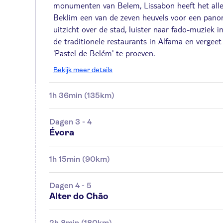
monumenten van Belem, Lissabon heeft het all
Beklim een van de zeven heuvels voor een pano
uitzicht over de stad, luister naar fado-muziek i
de traditionele restaurants in Alfama en vergeet
'Pastel de Belém' te proeven.
Bekijk meer details
1h 36min (135km)
Dagen 3 - 4
Évora
1h 15min (90km)
Dagen 4 - 5
Alter do Chão
2h 8min (180km)