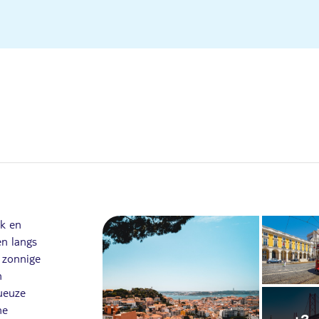
ek en
en langs
m zonnige
n
ueuze
he