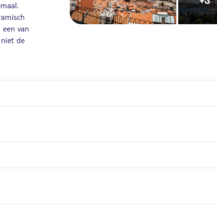
+3
emaal.
ramisch
n een van
 niet de