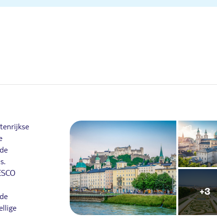
tenrijkse
e
 de
s.
NESCO
+3
 de
llige