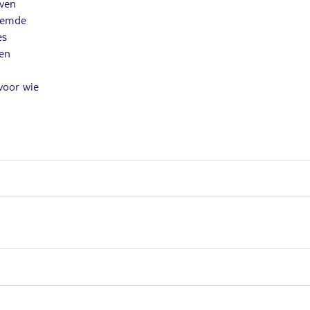
even
roemde
es
en
voor wie