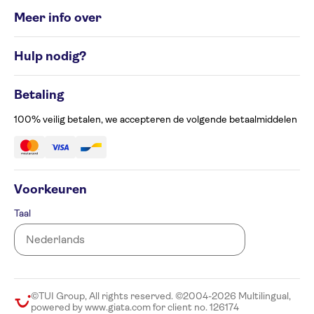
Individuele rondreizen
Meer info over
Groepsrondreizen
Rondreisbestemmingen
Algemene Voorwaarden
Hulp nodig?
Cookiesbeleid
Privacyverklaring
Contacteer ons op 02 586 24 63
Beheer uw cookievoorkeuren
Betaling
Klachtenformulier
Toegankelijkheid
100% veilig betalen, we accepteren de volgende betaalmiddelen
Voorkeuren
Taal
©TUI Group, All rights reserved. ©2004-2026 Multilingual,
powered by www.giata.com for client no. 126174