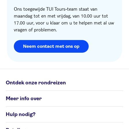
Ons toegewijde TUI Tours‑team staat van
maandag tot en met vrijdag, van 10.00 uur tot
17.00 uur, voor u klaar om u te helpen met al uw
vragen of problemen.
Neem contact met ons op
Ontdek onze rondreizen
Individuele rondreizen
Meer info over
Groepsrondreizen
Rondreisbestemmingen
Algemene Voorwaarden
Hulp nodig?
Cookiesbeleid
Privacyverklaring
Contacteer ons op 02 586 24 63
Beheer uw cookievoorkeuren