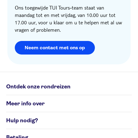
Ons toegewijde TUI Tours‑team staat van
maandag tot en met vrijdag, van 10.00 uur tot
17.00 uur, voor u klaar om u te helpen met al uw
vragen of problemen.
Neem contact met ons op
Ontdek onze rondreizen
Individuele rondreizen
Meer info over
Groepsrondreizen
Rondreisbestemmingen
Algemene Voorwaarden
Hulp nodig?
Cookiesbeleid
Privacyverklaring
Contacteer ons op 02 586 24 63
Beheer uw cookievoorkeuren
Betaling