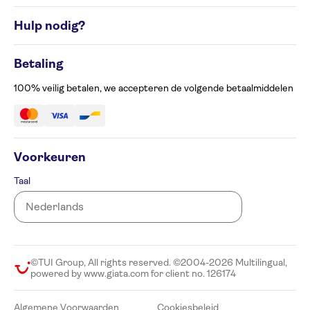
Rondreisbestemmingen
Algemene Voorwaarden
Hulp nodig?
Cookiesbeleid
Privacyverklaring
Contacteer ons op 02 586 24 63
Beheer uw cookievoorkeuren
Betaling
Klachtenformulier
Toegankelijkheid
100% veilig betalen, we accepteren de volgende betaalmiddelen
Voorkeuren
Taal
©TUI Group, All rights reserved. ©2004-2026 Multilingual,
powered by www.giata.com for client no. 126174
Algemene Voorwaarden
Cookiesbeleid