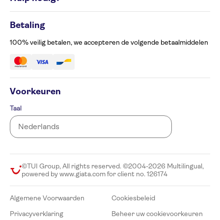
Cookiesbeleid
Privacyverklaring
Contacteer ons op 02 586 24 63
Beheer uw cookievoorkeuren
Betaling
Klachtenformulier
Toegankelijkheid
100% veilig betalen, we accepteren de volgende betaalmiddelen
Voorkeuren
Taal
©TUI Group, All rights reserved. ©2004-2026 Multilingual,
powered by www.giata.com for client no. 126174
Algemene Voorwaarden
Cookiesbeleid
Privacyverklaring
Beheer uw cookievoorkeuren