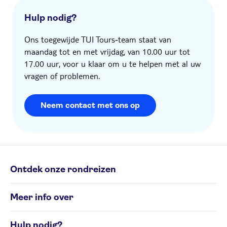
Hulp nodig?
Ons toegewijde TUI Tours‑team staat van
maandag tot en met vrijdag, van 10.00 uur tot
17.00 uur, voor u klaar om u te helpen met al uw
vragen of problemen.
Neem contact met ons op
Ontdek onze rondreizen
Individuele rondreizen
Meer info over
Groepsrondreizen
Rondreisbestemmingen
Algemene Voorwaarden
Hulp nodig?