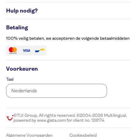
Rondreisbestemmingen
Algemene Voorwaarden
Hulp nodig?
Cookiesbeleid
Privacyverklaring
Contacteer ons op 02 586 24 63
Beheer uw cookievoorkeuren
Betaling
Klachtenformulier
Toegankelijkheid
100% veilig betalen, we accepteren de volgende betaalmiddelen
Voorkeuren
Taal
©TUI Group, All rights reserved. ©2004-2026 Multilingual,
powered by www.giata.com for client no. 126174
Algemene Voorwaarden
Cookiesbeleid