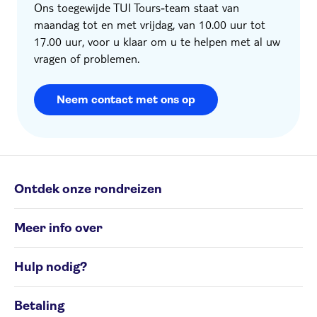
Ons toegewijde TUI Tours‑team staat van
maandag tot en met vrijdag, van 10.00 uur tot
17.00 uur, voor u klaar om u te helpen met al uw
vragen of problemen.
Neem contact met ons op
Ontdek onze rondreizen
Individuele rondreizen
Meer info over
Groepsrondreizen
Rondreisbestemmingen
Algemene Voorwaarden
Hulp nodig?
Cookiesbeleid
Privacyverklaring
Contacteer ons op 02 586 24 63
Beheer uw cookievoorkeuren
Betaling
Klachtenformulier