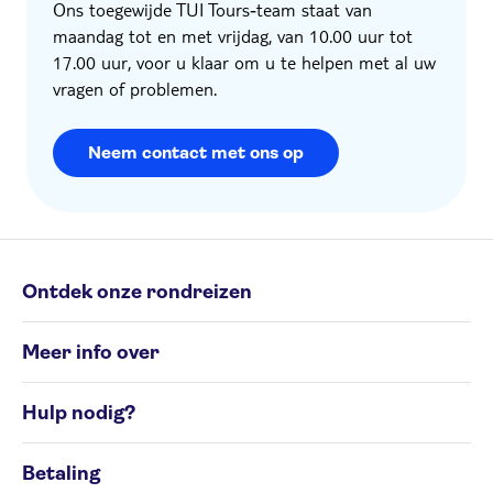
Ons toegewijde TUI Tours‑team staat van
maandag tot en met vrijdag, van 10.00 uur tot
17.00 uur, voor u klaar om u te helpen met al uw
vragen of problemen.
Neem contact met ons op
Ontdek onze rondreizen
Individuele rondreizen
Meer info over
Groepsrondreizen
Rondreisbestemmingen
Algemene Voorwaarden
Hulp nodig?
Cookiesbeleid
Privacyverklaring
Contacteer ons op 02 586 24 63
Beheer uw cookievoorkeuren
Betaling
Klachtenformulier
Toegankelijkheid