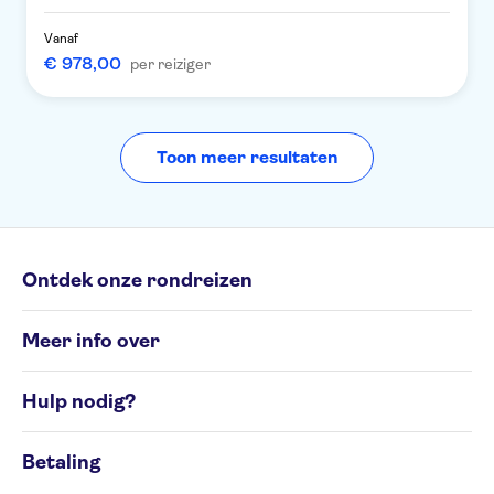
Vanaf
€ 978,00
per reiziger
Toon meer resultaten
Ontdek onze rondreizen
Individuele rondreizen
Meer info over
Groepsrondreizen
Rondreisbestemmingen
Algemene Voorwaarden
Hulp nodig?
Cookiesbeleid
Privacyverklaring
Contacteer ons op 02 586 24 63
Beheer uw cookievoorkeuren
Betaling
Klachtenformulier
Toegankelijkheid