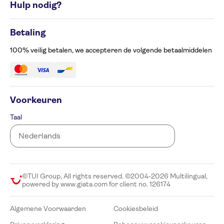
Hulp nodig?
Cookiesbeleid
Privacyverklaring
Contacteer ons op 02 586 24 63
Beheer uw cookievoorkeuren
Betaling
Klachtenformulier
Toegankelijkheid
100% veilig betalen, we accepteren de volgende betaalmiddelen
Voorkeuren
Taal
©TUI Group, All rights reserved. ©2004-2026 Multilingual,
powered by www.giata.com for client no. 126174
Algemene Voorwaarden
Cookiesbeleid