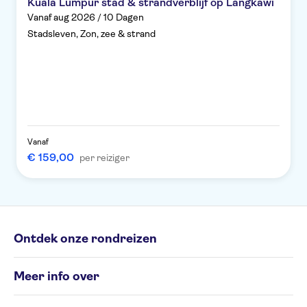
Kuala Lumpur stad & strandverblijf op Langkawi
Vanaf aug 2026 / 10 Dagen
Stadsleven, Zon, zee & strand
Vanaf
€ 159,00
per reiziger
Ontdek onze rondreizen
Individuele rondreizen
Meer info over
Groepsrondreizen
Rondreisbestemmingen
Algemene Voorwaarden