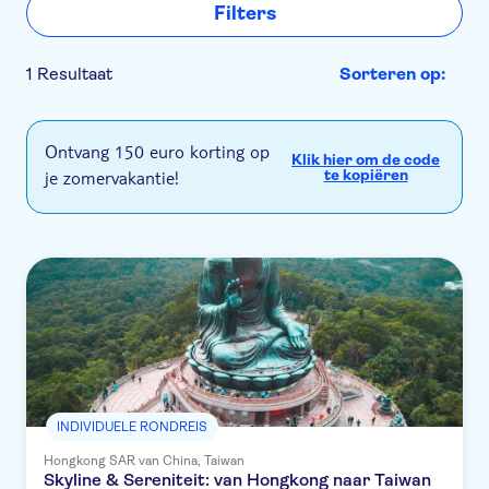
Filters
1 Resultaat
Sorteren op:
Ontvang 150 euro korting op
Klik hier om de code
je zomervakantie!
te kopiëren
INDIVIDUELE RONDREIS
Hongkong SAR van China, Taiwan
Skyline & Sereniteit: van Hongkong naar Taiwan