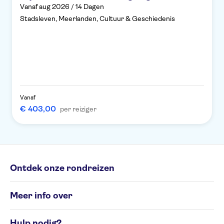
Vanaf aug 2026 / 14 Dagen
Stadsleven, Meerlanden, Cultuur & Geschiedenis
Vanaf
€ 403,00
per reiziger
Ontdek onze rondreizen
Individuele rondreizen
Meer info over
Groepsrondreizen
Rondreisbestemmingen
Algemene Voorwaarden
Hulp nodig?