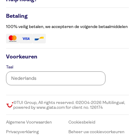
Cookiesbeleid
Privacyverklaring
Contacteer ons op 02 586 24 63
Beheer uw cookievoorkeuren
Betaling
Klachtenformulier
Toegankelijkheid
100% veilig betalen, we accepteren de volgende betaalmiddelen
Voorkeuren
Taal
©TUI Group, All rights reserved. ©2004-2026 Multilingual,
powered by www.giata.com for client no. 126174
Algemene Voorwaarden
Cookiesbeleid
Privacyverklaring
Beheer uw cookievoorkeuren