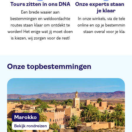
Tours zitten in ons DNA
Onze experts staan vo
je klaar
Een brede waaier aan
bestemmingen en weldoordachte
In onze winkels, via de telefoo
routes staan klaar om ontdekt te
online en op je bestemming. 
worden! Het enige wat jij moet doen
staan overal voor je klaar!
is kiezen, wij zorgen voor de rest!
Onze topbestemmingen
Marokko
Bekijk rondreizen