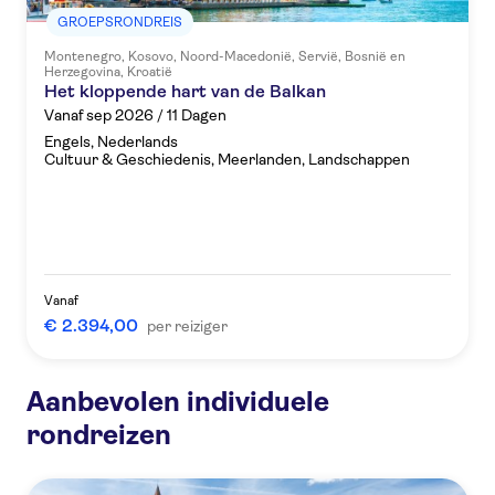
GROEPSRONDREIS
Montenegro, Kosovo, Noord-Macedonië, Servië, Bosnië en
Herzegovina, Kroatië
Het kloppende hart van de Balkan
Vanaf sep 2026 / 11 Dagen
Engels, Nederlands
Cultuur & Geschiedenis, Meerlanden, Landschappen
Vanaf
€ 2.394,00
per reiziger
Aanbevolen individuele
Bekijk a
rondreizen