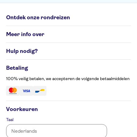
Ontdek onze rondreizen
Individuele rondreizen
Meer info over
Groepsrondreizen
Rondreisbestemmingen
Algemene Voorwaarden
Hulp nodig?
Cookiesbeleid
Privacyverklaring
Contacteer ons op 02 586 24 63
Beheer uw cookievoorkeuren
Betaling
Klachtenformulier
Toegankelijkheid
100% veilig betalen, we accepteren de volgende betaalmiddelen
Voorkeuren
Taal