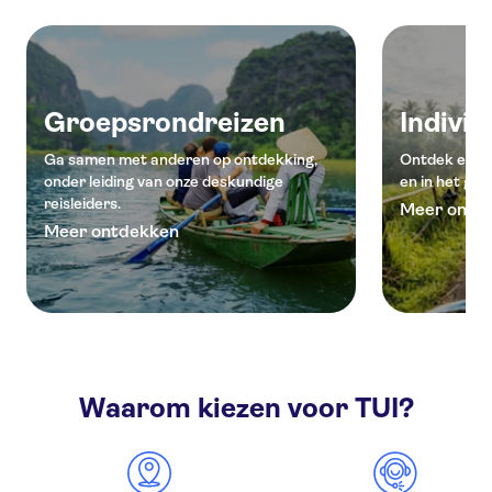
Groepsrondreizen
Indivi
Ga samen met anderen op ontdekking,
Ontdek een l
onder leiding van onze deskundige
en in het gez
reisleiders.
Meer ontd
Meer ontdekken
Waarom kiezen voor TUI?