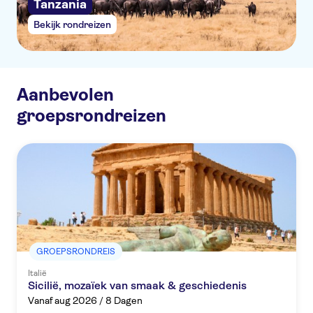
Tanzania
Bekijk rondreizen
Aanbevolen
Bekijk 
groepsrondreizen
GROEPSRONDREIS
Italië
Sicilië, mozaïek van smaak & geschiedenis
Vanaf aug 2026 / 8 Dagen