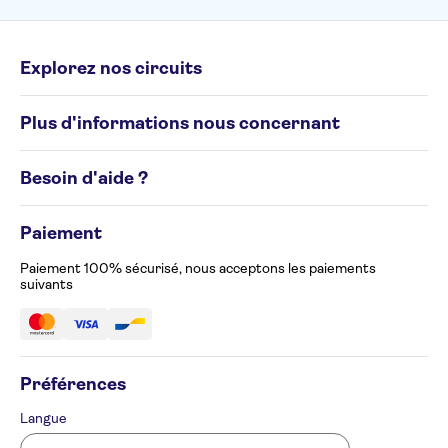
Explorez nos circuits
Circuits individuels
Plus d'informations nous concernant
Circuits de groupe
Destinations
Conditions générales
Besoin d'aide ?
Politique en matière de cookies
Avis de confidentialité
Appelez-nous au 02 586 24 63
Gérez vos préférences en matière de cookies
Paiement
Formulaire de plainte
Accessibilité
Paiement 100% sécurisé, nous acceptons les paiements
suivants
Préférences
Langue