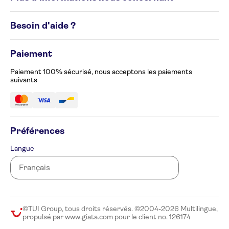
Circuits de groupe
Destinations
Conditions générales
Besoin d'aide ?
Politique en matière de cookies
Avis de confidentialité
Appelez-nous au 02 586 24 63
Gérez vos préférences en matière de cookies
Paiement
Formulaire de plainte
Accessibilité
Paiement 100% sécurisé, nous acceptons les paiements
suivants
Préférences
Langue
©TUI Group, tous droits réservés. ©2004-2026 Multilingue,
propulsé par www.giata.com pour le client no. 126174