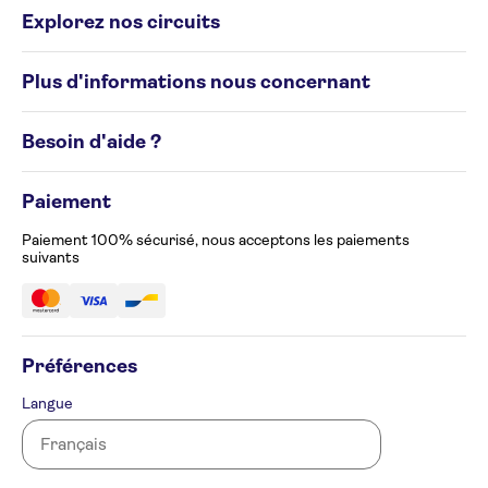
Explorez nos circuits
Circuits individuels
Plus d'informations nous concernant
Circuits de groupe
Destinations
Conditions générales
Besoin d'aide ?
Politique en matière de cookies
Avis de confidentialité
Appelez-nous au 02 586 24 63
Gérez vos préférences en matière de cookies
Paiement
Formulaire de plainte
Accessibilité
Paiement 100% sécurisé, nous acceptons les paiements
suivants
Préférences
Langue