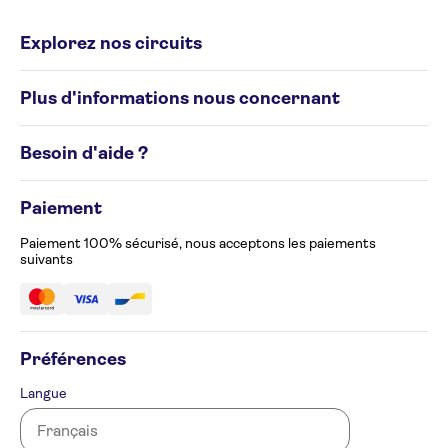
Explorez nos circuits
Circuits individuels
Plus d'informations nous concernant
Circuits de groupe
Destinations
Conditions générales
Besoin d'aide ?
Politique en matière de cookies
Avis de confidentialité
Appelez-nous au 02 586 24 63
Gérez vos préférences en matière de cookies
Paiement
Formulaire de plainte
Accessibilité
Paiement 100% sécurisé, nous acceptons les paiements
suivants
Préférences
Langue