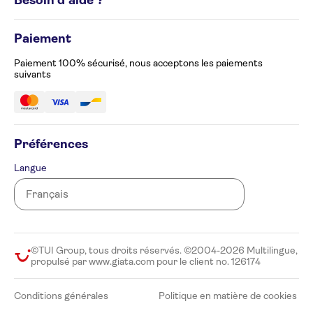
Besoin d'aide ?
Politique en matière de cookies
Avis de confidentialité
Appelez-nous au 02 586 24 63
Gérez vos préférences en matière de cookies
Paiement
Formulaire de plainte
Accessibilité
Paiement 100% sécurisé, nous acceptons les paiements
suivants
Préférences
Langue
©TUI Group, tous droits réservés. ©2004-2026 Multilingue,
propulsé par www.giata.com pour le client no. 126174
Conditions générales
Politique en matière de cookies