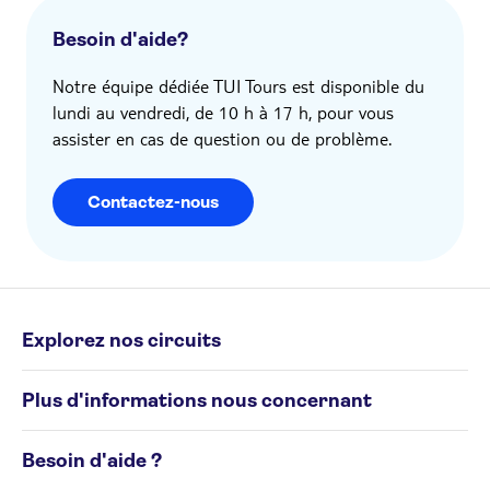
Besoin d'aide?
Notre équipe dédiée TUI Tours est disponible du
lundi au vendredi, de 10 h à 17 h, pour vous
assister en cas de question ou de problème.
Contactez-nous
Explorez nos circuits
Circuits individuels
Plus d'informations nous concernant
Circuits de groupe
Destinations
Conditions générales
Besoin d'aide ?
Politique en matière de cookies