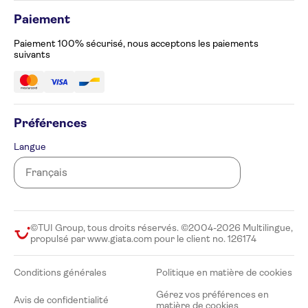
Avis de confidentialité
Appelez-nous au 02 586 24 63
Gérez vos préférences en matière de cookies
Paiement
Formulaire de plainte
Accessibilité
Paiement 100% sécurisé, nous acceptons les paiements
suivants
Préférences
Langue
©TUI Group, tous droits réservés. ©2004-2026 Multilingue,
propulsé par www.giata.com pour le client no. 126174
Conditions générales
Politique en matière de cookies
Gérez vos préférences en
Avis de confidentialité
matière de cookies