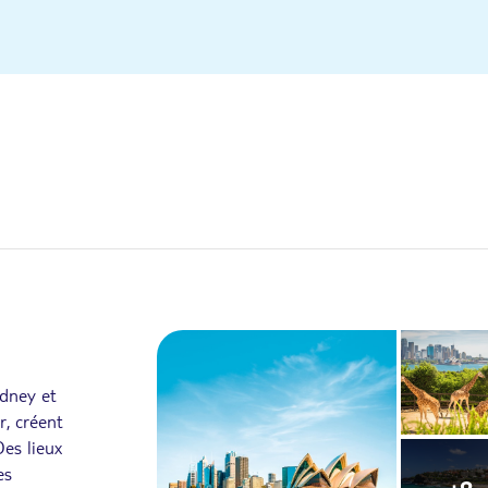
ydney et
r, créent
es lieux
es