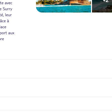
+2
te avec
ue Surry
é, leur
râce à
lace
 port aux
bre