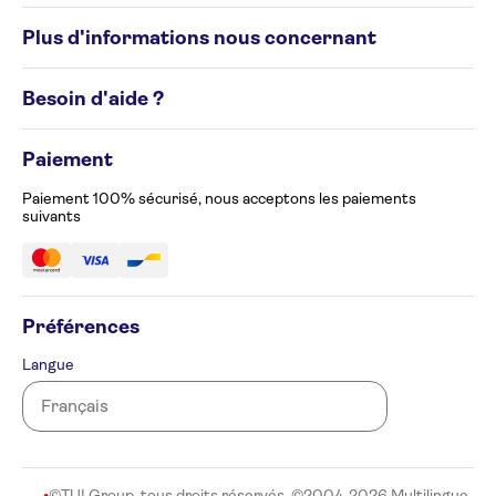
Circuits individuels
Plus d'informations nous concernant
Circuits de groupe
Destinations
Conditions générales
Besoin d'aide ?
Politique en matière de cookies
Avis de confidentialité
Appelez-nous au 02 586 24 63
Gérez vos préférences en matière de cookies
Paiement
Formulaire de plainte
Accessibilité
Paiement 100% sécurisé, nous acceptons les paiements
suivants
Préférences
Langue
©TUI Group, tous droits réservés. ©2004-2026 Multilingue,