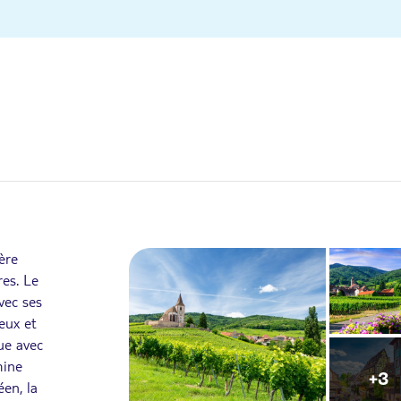
ère
res. Le
vec ses
eux et
ue avec
mine
+3
en, la