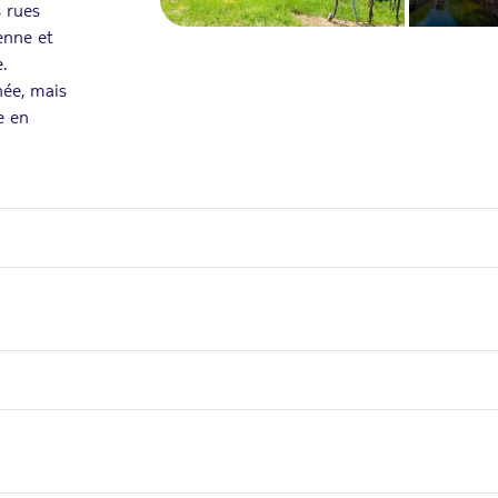
s rues
ienne et
.
née, mais
e en