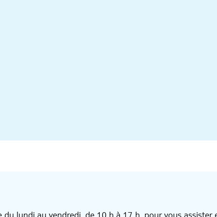
e du lundi au vendredi, de 10 h à 17 h, pour vous assister