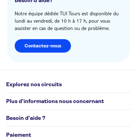
Besoin d'aide?
Notre équipe dédiée TUI Tours est disponible du
lundi au vendredi, de 10 h à 17 h, pour vous
assister en cas de question ou de problème.
Contactez-nous
Explorez nos circuits
Circuits individuels
Plus d'informations nous concernant
Circuits de groupe
Destinations
Conditions générales
Besoin d'aide ?
Politique en matière de cookies
Avis de confidentialité
Appelez-nous au 02 586 24 63
Gérez vos préférences en matière de cookies
Paiement
Formulaire de plainte