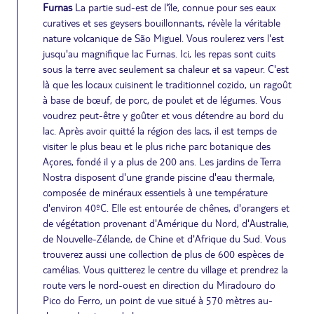
Furnas
La partie sud-est de l'île, connue pour ses eaux
curatives et ses geysers bouillonnants, révèle la véritable
nature volcanique de São Miguel. Vous roulerez vers l'est
jusqu'au magnifique lac Furnas. Ici, les repas sont cuits
sous la terre avec seulement sa chaleur et sa vapeur. C'est
là que les locaux cuisinent le traditionnel cozido, un ragoût
à base de bœuf, de porc, de poulet et de légumes. Vous
voudrez peut-être y goûter et vous détendre au bord du
lac. Après avoir quitté la région des lacs, il est temps de
visiter le plus beau et le plus riche parc botanique des
Açores, fondé il y a plus de 200 ans. Les jardins de Terra
Nostra disposent d'une grande piscine d'eau thermale,
composée de minéraux essentiels à une température
d'environ 40ºC. Elle est entourée de chênes, d'orangers et
de végétation provenant d'Amérique du Nord, d'Australie,
de Nouvelle-Zélande, de Chine et d'Afrique du Sud. Vous
trouverez aussi une collection de plus de 600 espèces de
camélias. Vous quitterez le centre du village et prendrez la
route vers le nord-ouest en direction du Miradouro do
Pico do Ferro, un point de vue situé à 570 mètres au-