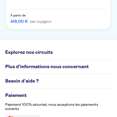
À partir de
419,00 €
par voyageur
Explorez nos circuits
Circuits individuels
Plus d'informations nous concernant
Circuits de groupe
Destinations
Conditions générales
Besoin d'aide ?
Politique en matière de cookies
Avis de confidentialité
Appelez-nous au 02 586 24 63
Gérez vos préférences en matière de cookies
Paiement
Formulaire de plainte
Accessibilité
Paiement 100% sécurisé, nous acceptons les paiements
suivants